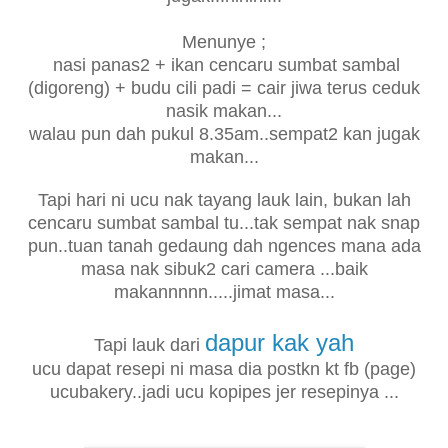
Menunye ;
nasi panas2 + ikan cencaru sumbat sambal
(digoreng) + budu cili padi = cair jiwa terus ceduk
nasik makan...
walau pun dah pukul 8.35am..sempat2 kan jugak
makan...
Tapi hari ni ucu nak tayang lauk lain, bukan lah
cencaru sumbat sambal tu...tak sempat nak snap
pun..tuan tanah gedaung dah ngences mana ada
masa nak sibuk2 cari camera ...baik
makannnnn.....jimat masa...
dapur kak yah
Tapi lauk dari
ucu dapat resepi ni masa dia postkn kt fb (page)
ucubakery..jadi ucu kopipes jer resepinya ...