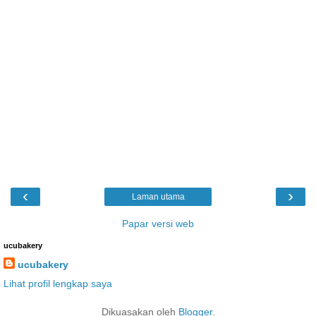
‹
›
Laman utama
Papar versi web
ucubakery
ucubakery
Lihat profil lengkap saya
Dikuasakan oleh
Blogger
.