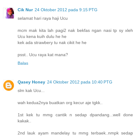
Cik Nur
24 Oktober 2012 pada 9:15 PTG
selamat hari raya haji Ucu
mcm mak kita lah pagi2 nak bekfas ngan nasi tp sy xleh
Ucu kena kuih dulu he he
kek ada strawbery tu nak cikit he he
psst.. Ucu raya kat mana?
Balas
Qasey Honey
24 Oktober 2012 pada 10:40 PTG
slm kak Ucu...
wah kedua2nya buatkan org kecur aje tgkk..
1st kek tu mmg cantik n sedap dpandang...well done
kakak..
2nd lauk ayam mandelay tu mmg terbaek..nmpk sedap