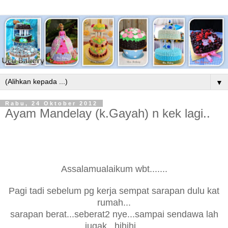
▼
Rabu, 24 Oktober 2012
Ayam Mandelay (k.Gayah) n kek lagi..
Assalamualaikum wbt.......
Pagi tadi sebelum pg kerja sempat sarapan dulu kat
rumah...
sarapan berat...seberat2 nye...sampai sendawa lah
jugak...hihihi...