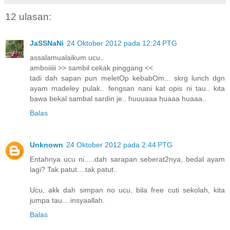
12 ulasan:
JaSSNaNi
24 Oktober 2012 pada 12:24 PTG
assalamualaikum ucu..
amboiiiii >> sambil cekak pinggang <<
tadi dah sapan pun meletOp kebabOm... skrg lunch dgn
ayam madeley pulak.. fengsan nani kat opis ni tau.. kita
bawa bekal sambal sardin je.. huuuaaa huaaa huaaa..
Balas
Unknown
24 Oktober 2012 pada 2:44 PTG
Entahnya ucu ni.....dah sarapan seberat2nya, bedal ayam
lagi? Tak patut....tak patut..
Ucu, akk dah simpan no ucu, bila free cuti sekolah, kita
jumpa tau....insyaallah.
Balas