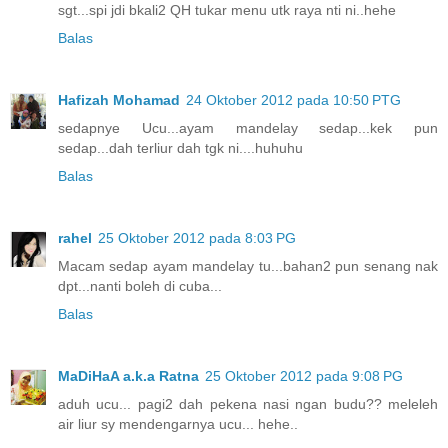
sgt...spi jdi bkali2 QH tukar menu utk raya nti ni..hehe
Balas
Hafizah Mohamad
24 Oktober 2012 pada 10:50 PTG
sedapnye Ucu...ayam mandelay sedap...kek pun
sedap...dah terliur dah tgk ni....huhuhu
Balas
rahel
25 Oktober 2012 pada 8:03 PG
Macam sedap ayam mandelay tu...bahan2 pun senang nak
dpt...nanti boleh di cuba...
Balas
MaDiHaA a.k.a Ratna
25 Oktober 2012 pada 9:08 PG
aduh ucu... pagi2 dah pekena nasi ngan budu?? meleleh
air liur sy mendengarnya ucu... hehe..