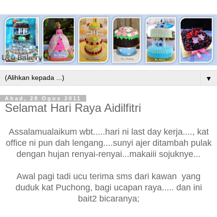
▼
Ahad, 28 Ogos 2011
Selamat Hari Raya Aidilfitri
Assalamualaikum wbt.....hari ni last day kerja...., kat
office ni pun dah lengang....sunyi ajer ditambah pulak
dengan hujan renyai-renyai...makaiii sojuknye...
Awal pagi tadi ucu terima sms dari kawan yang
duduk kat Puchong, bagi ucapan raya..... dan ini
bait2 bicaranya;