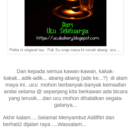
Pelita ni origanal tau.. Pak Su snap masa kt rumah abang ucu.....
Dan kepada semua kawan-kawan, kakak-
kakak...adik-adik... abang-abang (ade ke...?) di alam
maya ini...ucu mohon berbanyak-banyak kemaafan
andai selama @ sepanjang kita berkawan ada bicara
yang terusik....dan ucu mohon dihalalkan segala-
galanya...
Akhir kalam.....Selamat Menyambut Aidilfitri dan
berhati2 dijalan raya ....Wassalam...